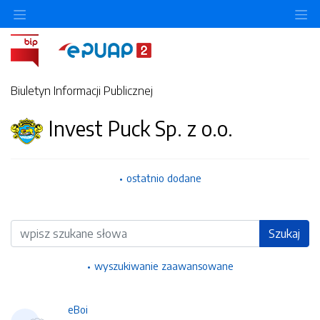
Ukryj/pokaż menu przedmiotowe
Uk
Biuletyn Informacji Publicznej
Invest Puck Sp. z o.o.
ostatnio dodane
Wyszukiwarka
Szukaj
wyszukiwanie zaawansowane
eBoi