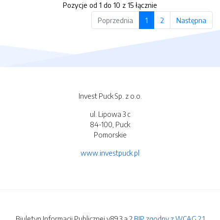
Pozycje od 1 do 10 z 15 łącznie
Poprzednia
1
2
Następna
Invest Puck Sp. z o.o.
ul. Lipowa 3 c
84-100, Puck
Pomorskie
www.investpuck.pl
Biuletyn Informacji Publicznej v89.3.a.2
BIP zgodny z WCAG 2.1